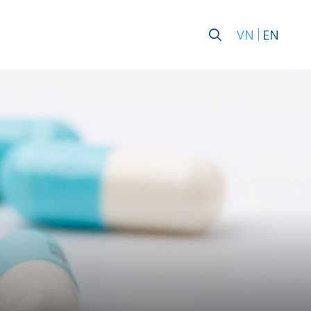
VN
EN