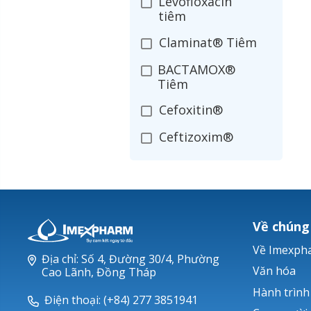
Levofloxacin
tiêm
Claminat® Tiêm
BACTAMOX®
Tiêm
Cefoxitin®
Ceftizoxim®
Cloxacillin®
Nerusyn®
Oxacillin®
Về chúng
Piperacillin
Về Imexph
Địa chỉ: Số 4, Đường 30/4, Phường
Ticarlinat®
Văn hóa
Cao Lãnh, Đồng Tháp
Hành trình
Zobacta®
Điện thoại: (+84) 277 3851941