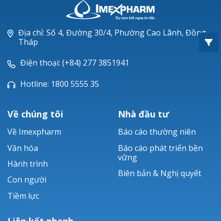
Oxacillin®
Piperacillin
Địa chỉ: Số 4, Đường 30/4, Phường Cao Lãnh, Đồng
Tháp
Ticarlinat®
Điện thoại: (+84) 277 3851941
Zobacta®
Hotline: 1800 5555 35
Bacsulfo®
Về chúng tôi
Nhà đầu tư
Về Imexpharm
Báo cáo thường niên
Văn hóa
Báo cáo phát triển bền
vững
Hành trình
Biên bản & Nghị quyết
Con người
Tiềm lực
Liên kết nhanh