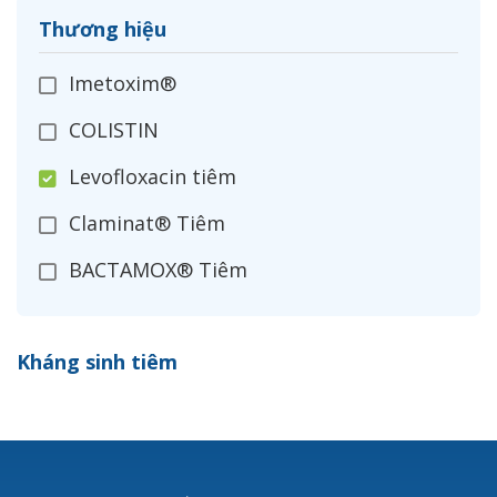
Thương hiệu
Imetoxim®
COLISTIN
Levofloxacin tiêm
Claminat® Tiêm
BACTAMOX® Tiêm
Cefoxitin®
Kháng sinh tiêm
Ceftizoxim®
Cloxacillin®
Nerusyn®