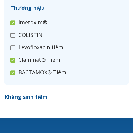
Thương hiệu
Imetoxim®
COLISTIN
Levofloxacin tiêm
Claminat® Tiêm
BACTAMOX® Tiêm
Cefoxitin®
Kháng sinh tiêm
Ceftizoxim®
Cloxacillin®
Nerusyn®