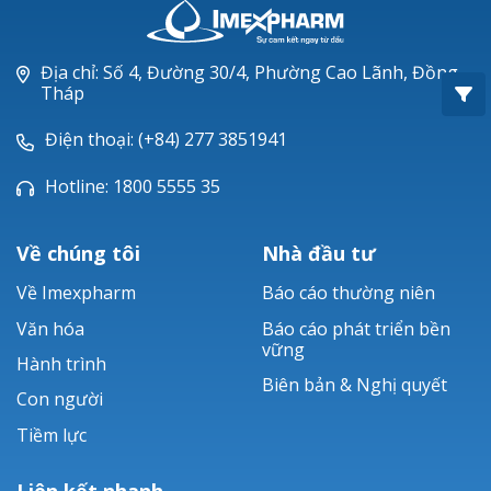
Oxacillin®
Piperacillin
Địa chỉ: Số 4, Đường 30/4, Phường Cao Lãnh, Đồng
Tháp
Ticarlinat®
Điện thoại: (+84) 277 3851941
Zobacta®
Hotline: 1800 5555 35
Bacsulfo®
Về chúng tôi
Nhà đầu tư
Về Imexpharm
Báo cáo thường niên
Văn hóa
Báo cáo phát triển bền
vững
Hành trình
Biên bản & Nghị quyết
Con người
Tiềm lực
Liên kết nhanh