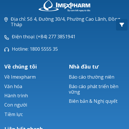
Oxacillin®
Piperacillin
Địa chỉ: Số 4, Đường 30/4, Phường Cao Lãnh, Đồng
Tháp
Ticarlinat®
Điện thoại: (+84) 277 3851941
Zobacta®
Hotline: 1800 5555 35
Bacsulfo®
Về chúng tôi
Nhà đầu tư
Về Imexpharm
Báo cáo thường niên
Văn hóa
Báo cáo phát triển bền
vững
Hành trình
Biên bản & Nghị quyết
Con người
Tiềm lực
Liên kết nhanh