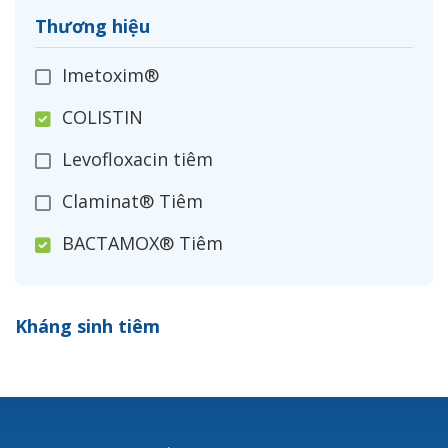
Thương hiệu
Imetoxim®
COLISTIN
Levofloxacin tiêm
Claminat® Tiêm
BACTAMOX® Tiêm
Cefoxitin®
Kháng sinh tiêm
Ceftizoxim®
Cloxacillin®
Nerusyn®