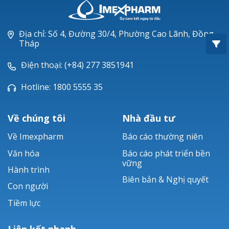
Oxacillin®
Piperacillin
Địa chỉ: Số 4, Đường 30/4, Phường Cao Lãnh, Đồng
Tháp
Ticarlinat®
Điện thoại: (+84) 277 3851941
Zobacta®
Hotline: 1800 5555 35
Bacsulfo®
Về chúng tôi
Nhà đầu tư
Về Imexpharm
Báo cáo thường niên
Văn hóa
Báo cáo phát triển bền
vững
Hành trình
Biên bản & Nghị quyết
Con người
Tiềm lực
Liên kết nhanh