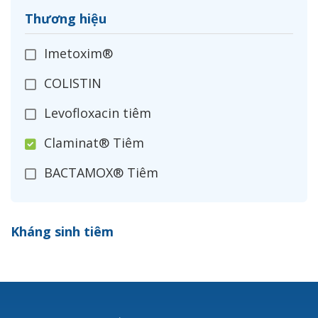
Thương hiệu
Imetoxim®
COLISTIN
Levofloxacin tiêm
Claminat® Tiêm
BACTAMOX® Tiêm
Cefoxitin®
Kháng sinh tiêm
Ceftizoxim®
Cloxacillin®
Nerusyn®