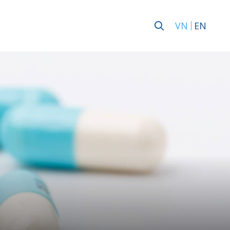
VN
EN