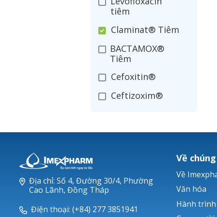
Levofloxacin
tiêm
Claminat® Tiêm
BACTAMOX®
Tiêm
Cefoxitin®
Ceftizoxim®
Cloxacillin®
Nerusyn®
Oxacillin®
Về chúng
Piperacillin
Về Imexph
Địa chỉ: Số 4, Đường 30/4, Phường
Ticarlinat®
Văn hóa
Cao Lãnh, Đồng Tháp
Hành trình
Zobacta®
Điện thoại: (+84) 277 3851941