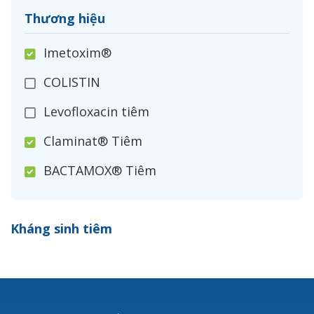
Thương hiệu
Imetoxim®
COLISTIN
Levofloxacin tiêm
Claminat® Tiêm
BACTAMOX® Tiêm
Cefoxitin®
Kháng sinh tiêm
Ceftizoxim®
Cloxacillin®
Nerusyn®