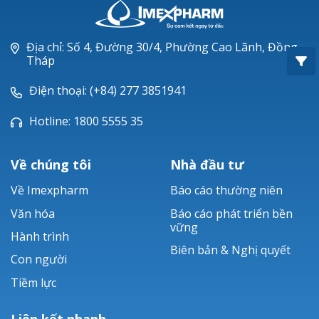
Oxacillin®
Piperacillin
Địa chỉ: Số 4, Đường 30/4, Phường Cao Lãnh, Đồng
Tháp
Ticarlinat®
Điện thoại: (+84) 277 3851941
Zobacta®
Hotline: 1800 5555 35
Bacsulfo®
Về chúng tôi
Nhà đầu tư
Về Imexpharm
Báo cáo thường niên
Văn hóa
Báo cáo phát triển bền
vững
Hành trình
Biên bản & Nghị quyết
Con người
Tiềm lực
Liên kết nhanh