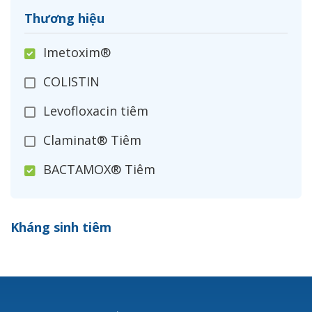
Thương hiệu
Imetoxim®
COLISTIN
Levofloxacin tiêm
Claminat® Tiêm
BACTAMOX® Tiêm
Cefoxitin®
Kháng sinh tiêm
Ceftizoxim®
Cloxacillin®
Nerusyn®