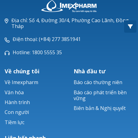
Oxacillin®
Piperacillin
Địa chỉ: Số 4, Đường 30/4, Phường Cao Lãnh, Đồng
Tháp
Ticarlinat®
Điện thoại: (+84) 277 3851941
Zobacta®
Hotline: 1800 5555 35
Bacsulfo®
Về chúng tôi
Nhà đầu tư
Về Imexpharm
Báo cáo thường niên
Văn hóa
Báo cáo phát triển bền
vững
Hành trình
Biên bản & Nghị quyết
Con người
Tiềm lực
Liên kết nhanh