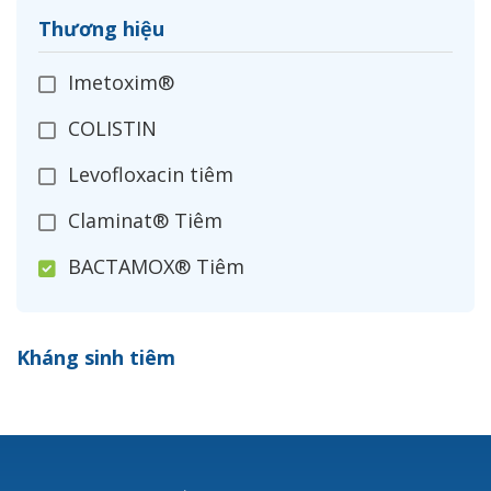
Thương hiệu
Imetoxim®
COLISTIN
Levofloxacin tiêm
Claminat® Tiêm
BACTAMOX® Tiêm
Cefoxitin®
Kháng sinh tiêm
Ceftizoxim®
Cloxacillin®
Nerusyn®