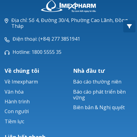
Oxacillin®
Piperacillin
Địa chỉ: Số 4, Đường 30/4, Phường Cao Lãnh, Đồng
Tháp
Ticarlinat®
Điện thoại: (+84) 277 3851941
Zobacta®
Hotline: 1800 5555 35
Bacsulfo®
Về chúng tôi
Nhà đầu tư
Về Imexpharm
Báo cáo thường niên
Văn hóa
Báo cáo phát triển bền
vững
Hành trình
Biên bản & Nghị quyết
Con người
Tiềm lực
Liên kết nhanh