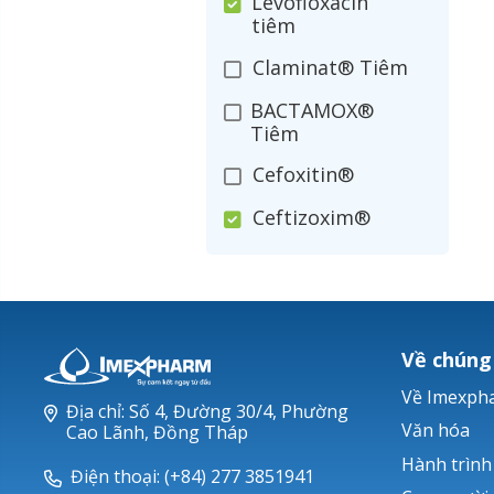
Levofloxacin
tiêm
Claminat® Tiêm
BACTAMOX®
Tiêm
Cefoxitin®
Ceftizoxim®
Cloxacillin®
Nerusyn®
Oxacillin®
Về chúng
Piperacillin
Về Imexph
Địa chỉ: Số 4, Đường 30/4, Phường
Ticarlinat®
Văn hóa
Cao Lãnh, Đồng Tháp
Hành trình
Zobacta®
Điện thoại: (+84) 277 3851941