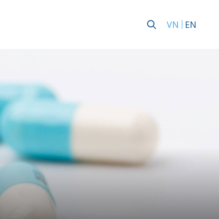
VN
EN