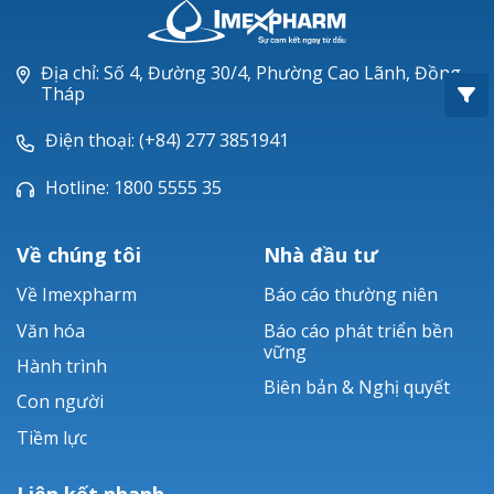
Oxacillin®
Piperacillin
Địa chỉ: Số 4, Đường 30/4, Phường Cao Lãnh, Đồng
Tháp
Ticarlinat®
Điện thoại: (+84) 277 3851941
Zobacta®
Hotline: 1800 5555 35
Bacsulfo®
Về chúng tôi
Nhà đầu tư
Về Imexpharm
Báo cáo thường niên
Văn hóa
Báo cáo phát triển bền
vững
Hành trình
Biên bản & Nghị quyết
Con người
Tiềm lực
Liên kết nhanh