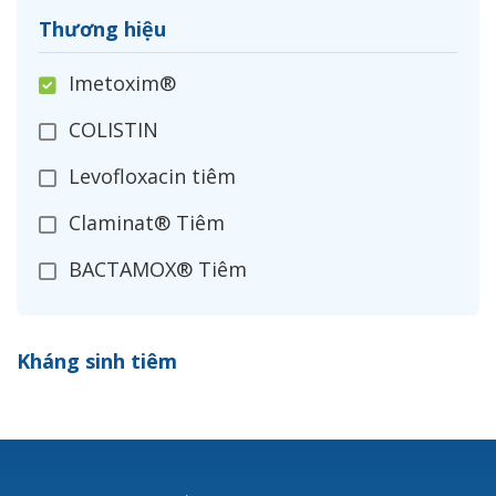
Thương hiệu
Imetoxim®
COLISTIN
Levofloxacin tiêm
Claminat® Tiêm
BACTAMOX® Tiêm
Cefoxitin®
Kháng sinh tiêm
Ceftizoxim®
Cloxacillin®
Nerusyn®