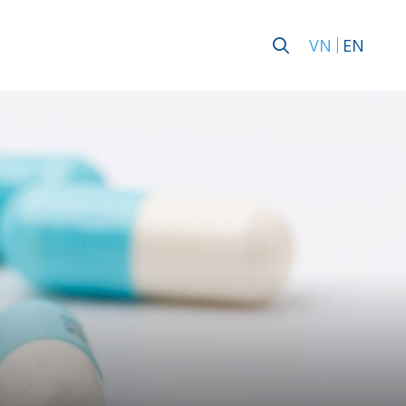
VN
EN