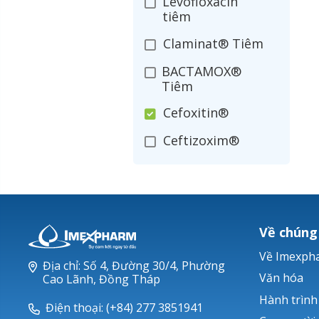
Levofloxacin
tiêm
Claminat® Tiêm
BACTAMOX®
Tiêm
Cefoxitin®
Ceftizoxim®
Cloxacillin®
Nerusyn®
Oxacillin®
Về chúng
Piperacillin
Về Imexph
Địa chỉ: Số 4, Đường 30/4, Phường
Ticarlinat®
Văn hóa
Cao Lãnh, Đồng Tháp
Hành trình
Zobacta®
Điện thoại: (+84) 277 3851941