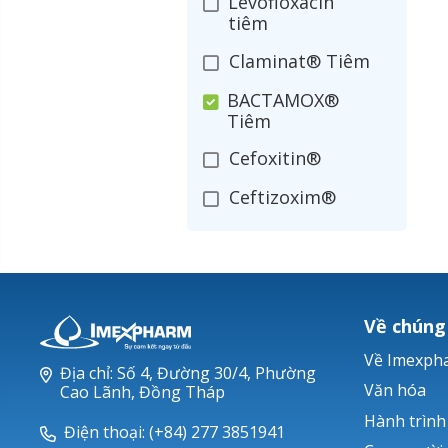
Levofloxacin
tiêm
Claminat® Tiêm
BACTAMOX®
Tiêm
Cefoxitin®
Ceftizoxim®
Cloxacillin®
Nerusyn®
Oxacillin®
Về chúng
Piperacillin
Về Imexph
Địa chỉ: Số 4, Đường 30/4, Phường
Ticarlinat®
Văn hóa
Cao Lãnh, Đồng Tháp
Hành trình
Zobacta®
Điện thoại: (+84) 277 3851941