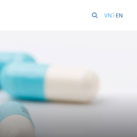
VN
EN