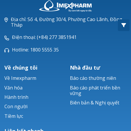
Oxacillin®
Piperacillin
Địa chỉ: Số 4, Đường 30/4, Phường Cao Lãnh, Đồng
Tháp
Ticarlinat®
Điện thoại: (+84) 277 3851941
Zobacta®
Hotline: 1800 5555 35
Bacsulfo®
Về chúng tôi
Nhà đầu tư
Về Imexpharm
Báo cáo thường niên
Văn hóa
Báo cáo phát triển bền
vững
Hành trình
Biên bản & Nghị quyết
Con người
Tiềm lực
Liên kết nhanh