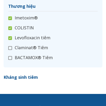
Thương hiệu
Imetoxim®
COLISTIN
Levofloxacin tiêm
Claminat® Tiêm
BACTAMOX® Tiêm
Cefoxitin®
Kháng sinh tiêm
Ceftizoxim®
Cloxacillin®
Nerusyn®