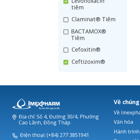
Levofloxacin
tiêm
Claminat® Tiêm
BACTAMOX®
Tiêm
Cefoxitin®
Ceftizoxim®
Cloxacillin®
Nerusyn®
Oxacillin®
Về chúng
Piperacillin
Về Imexph
Địa chỉ: Số 4, Đường 30/4, Phường
Ticarlinat®
Văn hóa
Cao Lãnh, Đồng Tháp
Hành trình
Zobacta®
Điện thoại: (+84) 277 3851941