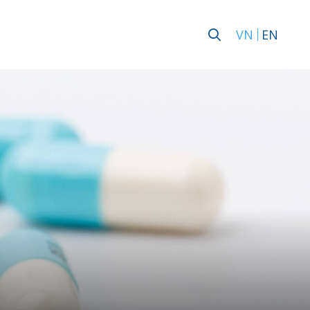
VN
EN