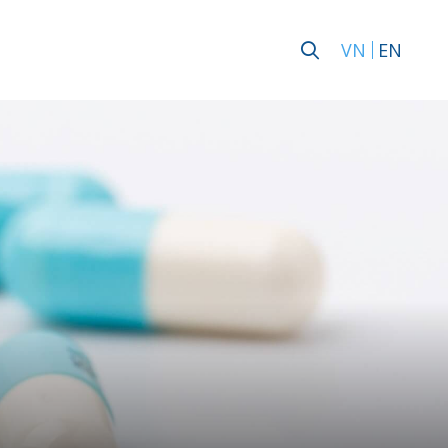
VN
EN