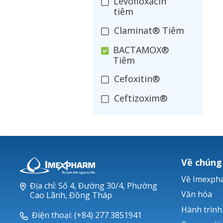
Levofloxacin
tiêm
Claminat® Tiêm
BACTAMOX®
Tiêm
Cefoxitin®
Ceftizoxim®
Cloxacillin®
Nerusyn®
Oxacillin®
Về chúng
Piperacillin
Về Imexph
Địa chỉ: Số 4, Đường 30/4, Phường
Ticarlinat®
Văn hóa
Cao Lãnh, Đồng Tháp
Hành trình
Zobacta®
Điện thoại: (+84) 277 3851941