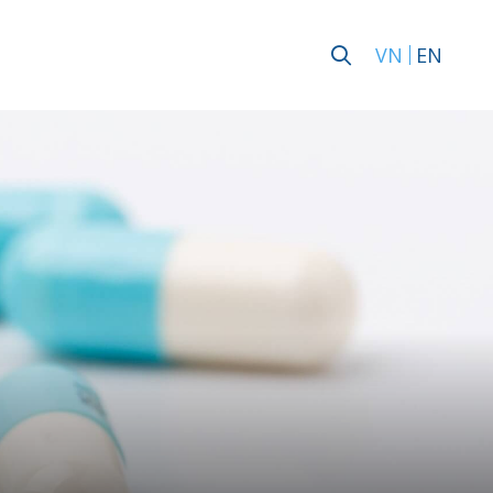
VN
EN