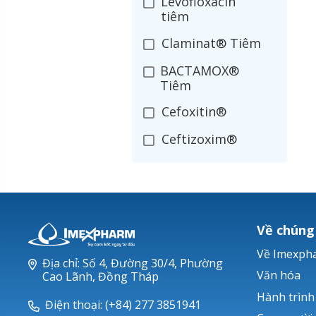
Levofloxacin
tiêm
Claminat® Tiêm
BACTAMOX®
Tiêm
Cefoxitin®
Ceftizoxim®
Cloxacillin®
Nerusyn®
Oxacillin®
Về chúng
Piperacillin
Về Imexph
Địa chỉ: Số 4, Đường 30/4, Phường
Ticarlinat®
Văn hóa
Cao Lãnh, Đồng Tháp
Hành trình
Zobacta®
Điện thoại: (+84) 277 3851941