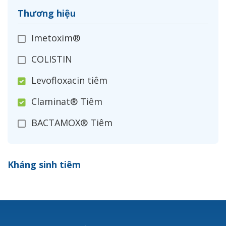
Thương hiệu
Imetoxim®
COLISTIN
Levofloxacin tiêm
Claminat® Tiêm
BACTAMOX® Tiêm
Cefoxitin®
Kháng sinh tiêm
Ceftizoxim®
Cloxacillin®
Nerusyn®