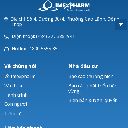
Oxacillin®
Piperacillin
Địa chỉ: Số 4, Đường 30/4, Phường Cao Lãnh, Đồng
Tháp
Ticarlinat®
Điện thoại: (+84) 277 3851941
Zobacta®
Hotline: 1800 5555 35
Bacsulfo®
Về chúng tôi
Nhà đầu tư
Về Imexpharm
Báo cáo thường niên
Văn hóa
Báo cáo phát triển bền
vững
Hành trình
Biên bản & Nghị quyết
Con người
Tiềm lực
Liên kết nhanh