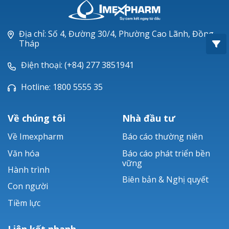
Oxacillin®
Piperacillin
Địa chỉ: Số 4, Đường 30/4, Phường Cao Lãnh, Đồng
Tháp
Ticarlinat®
Điện thoại: (+84) 277 3851941
Zobacta®
Hotline: 1800 5555 35
Bacsulfo®
Về chúng tôi
Nhà đầu tư
Về Imexpharm
Báo cáo thường niên
Văn hóa
Báo cáo phát triển bền
vững
Hành trình
Biên bản & Nghị quyết
Con người
Tiềm lực
Liên kết nhanh