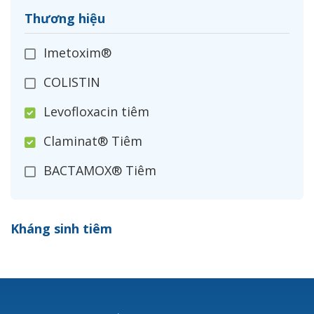
Thương hiệu
Imetoxim®
COLISTIN
Levofloxacin tiêm
Claminat® Tiêm
BACTAMOX® Tiêm
Cefoxitin®
Kháng sinh tiêm
Ceftizoxim®
Cloxacillin®
Nerusyn®