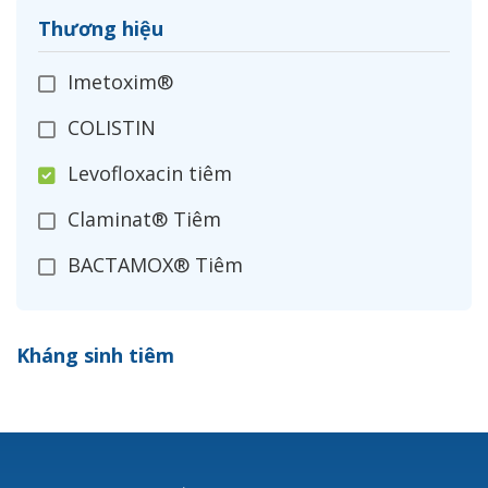
Thương hiệu
Imetoxim®
COLISTIN
Levofloxacin tiêm
Claminat® Tiêm
BACTAMOX® Tiêm
Cefoxitin®
Kháng sinh tiêm
Ceftizoxim®
Cloxacillin®
Nerusyn®