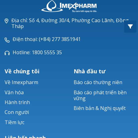
Oxacillin®
Piperacillin
Địa chỉ: Số 4, Đường 30/4, Phường Cao Lãnh, Đồng
Tháp
Ticarlinat®
Điện thoại: (+84) 277 3851941
Zobacta®
Hotline: 1800 5555 35
Bacsulfo®
Về chúng tôi
Nhà đầu tư
Về Imexpharm
Báo cáo thường niên
Văn hóa
Báo cáo phát triển bền
vững
Hành trình
Biên bản & Nghị quyết
Con người
Tiềm lực
Liên kết nhanh