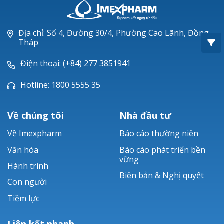
Oxacillin®
Piperacillin
Địa chỉ: Số 4, Đường 30/4, Phường Cao Lãnh, Đồng
Tháp
Ticarlinat®
Điện thoại: (+84) 277 3851941
Zobacta®
Hotline: 1800 5555 35
Bacsulfo®
Về chúng tôi
Nhà đầu tư
Về Imexpharm
Báo cáo thường niên
Văn hóa
Báo cáo phát triển bền
vững
Hành trình
Biên bản & Nghị quyết
Con người
Tiềm lực
Liên kết nhanh