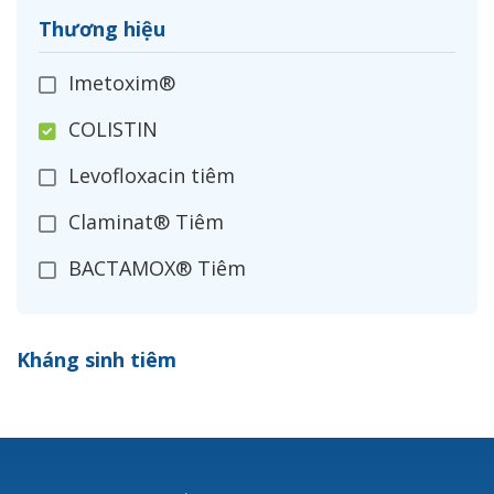
Thương hiệu
Imetoxim®
COLISTIN
Levofloxacin tiêm
Claminat® Tiêm
BACTAMOX® Tiêm
Cefoxitin®
Kháng sinh tiêm
Ceftizoxim®
Cloxacillin®
Nerusyn®