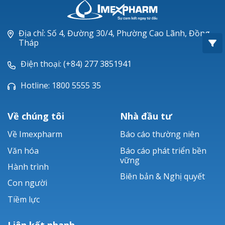
Oxacillin®
Piperacillin
Địa chỉ: Số 4, Đường 30/4, Phường Cao Lãnh, Đồng
Tháp
Ticarlinat®
Điện thoại: (+84) 277 3851941
Zobacta®
Hotline: 1800 5555 35
Bacsulfo®
Về chúng tôi
Nhà đầu tư
Về Imexpharm
Báo cáo thường niên
Văn hóa
Báo cáo phát triển bền
vững
Hành trình
Biên bản & Nghị quyết
Con người
Tiềm lực
Liên kết nhanh