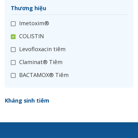
Thương hiệu
Imetoxim®
COLISTIN
Levofloxacin tiêm
Claminat® Tiêm
BACTAMOX® Tiêm
Cefoxitin®
Kháng sinh tiêm
Ceftizoxim®
Cloxacillin®
Nerusyn®