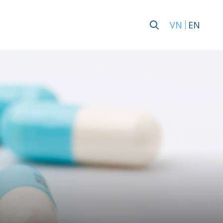
VN
EN