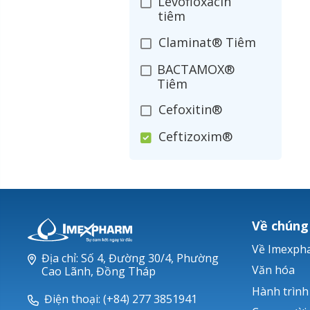
Levofloxacin
tiêm
Claminat® Tiêm
BACTAMOX®
Tiêm
Cefoxitin®
Ceftizoxim®
Cloxacillin®
Nerusyn®
Oxacillin®
Về chúng
Piperacillin
Về Imexph
Địa chỉ: Số 4, Đường 30/4, Phường
Ticarlinat®
Văn hóa
Cao Lãnh, Đồng Tháp
Hành trình
Zobacta®
Điện thoại: (+84) 277 3851941