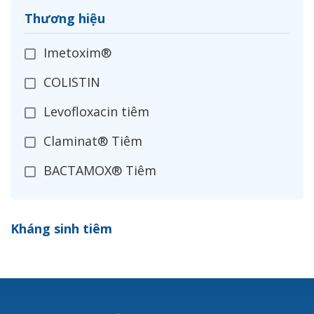
Thương hiệu
Imetoxim®
COLISTIN
Levofloxacin tiêm
Claminat® Tiêm
BACTAMOX® Tiêm
Cefoxitin®
Kháng sinh tiêm
Ceftizoxim®
Cloxacillin®
Nerusyn®