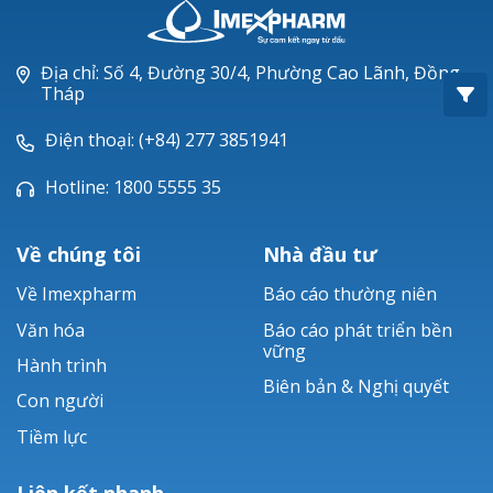
Oxacillin®
Piperacillin
Địa chỉ: Số 4, Đường 30/4, Phường Cao Lãnh, Đồng
Tháp
Ticarlinat®
Điện thoại: (+84) 277 3851941
Zobacta®
Hotline: 1800 5555 35
Bacsulfo®
Về chúng tôi
Nhà đầu tư
Về Imexpharm
Báo cáo thường niên
Văn hóa
Báo cáo phát triển bền
vững
Hành trình
Biên bản & Nghị quyết
Con người
Tiềm lực
Liên kết nhanh