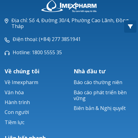
Oxacillin®
Piperacillin
Địa chỉ: Số 4, Đường 30/4, Phường Cao Lãnh, Đồng
Tháp
Ticarlinat®
Điện thoại: (+84) 277 3851941
Zobacta®
Hotline: 1800 5555 35
Bacsulfo®
Về chúng tôi
Nhà đầu tư
Về Imexpharm
Báo cáo thường niên
Văn hóa
Báo cáo phát triển bền
vững
Hành trình
Biên bản & Nghị quyết
Con người
Tiềm lực
Liên kết nhanh