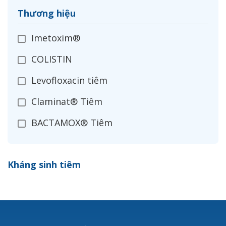
Thương hiệu
Imetoxim®
COLISTIN
Levofloxacin tiêm
Claminat® Tiêm
BACTAMOX® Tiêm
Cefoxitin®
Kháng sinh tiêm
Ceftizoxim®
Cloxacillin®
Nerusyn®