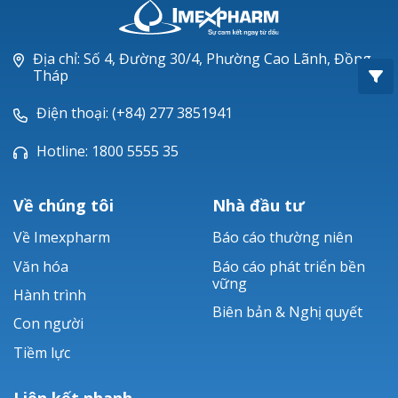
Oxacillin®
Piperacillin
Địa chỉ: Số 4, Đường 30/4, Phường Cao Lãnh, Đồng
Tháp
Ticarlinat®
Điện thoại: (+84) 277 3851941
Zobacta®
Hotline: 1800 5555 35
Bacsulfo®
Về chúng tôi
Nhà đầu tư
Về Imexpharm
Báo cáo thường niên
Văn hóa
Báo cáo phát triển bền
vững
Hành trình
Biên bản & Nghị quyết
Con người
Tiềm lực
Liên kết nhanh