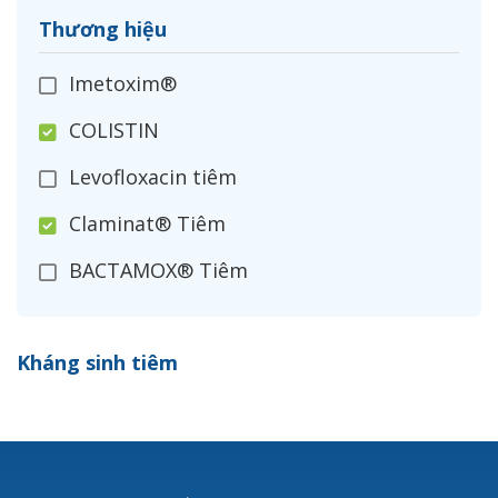
Thương hiệu
Imetoxim®
COLISTIN
Levofloxacin tiêm
Claminat® Tiêm
BACTAMOX® Tiêm
Cefoxitin®
Kháng sinh tiêm
Ceftizoxim®
Cloxacillin®
Nerusyn®