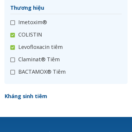
Thương hiệu
Imetoxim®
COLISTIN
Levofloxacin tiêm
Claminat® Tiêm
BACTAMOX® Tiêm
Cefoxitin®
Kháng sinh tiêm
Ceftizoxim®
Cloxacillin®
Nerusyn®