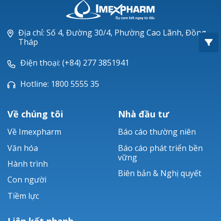
Oxacillin®
Piperacillin
Địa chỉ: Số 4, Đường 30/4, Phường Cao Lãnh, Đồng
Tháp
Ticarlinat®
Điện thoại: (+84) 277 3851941
Zobacta®
Hotline: 1800 5555 35
Bacsulfo®
Về chúng tôi
Nhà đầu tư
Về Imexpharm
Báo cáo thường niên
Văn hóa
Báo cáo phát triển bền
vững
Hành trình
Biên bản & Nghị quyết
Con người
Tiềm lực
Liên kết nhanh