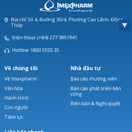
Oxacillin®
Piperacillin
Địa chỉ: Số 4, Đường 30/4, Phường Cao Lãnh, Đồng
Tháp
Ticarlinat®
Điện thoại: (+84) 277 3851941
Zobacta®
Hotline: 1800 5555 35
Bacsulfo®
Về chúng tôi
Nhà đầu tư
Về Imexpharm
Báo cáo thường niên
Văn hóa
Báo cáo phát triển bền
vững
Hành trình
Biên bản & Nghị quyết
Con người
Tiềm lực
Liên kết nhanh