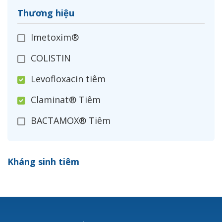
Thương hiệu
Imetoxim®
COLISTIN
Levofloxacin tiêm
Claminat® Tiêm
BACTAMOX® Tiêm
Cefoxitin®
Kháng sinh tiêm
Ceftizoxim®
Cloxacillin®
Nerusyn®