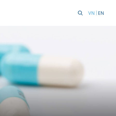
VN
EN