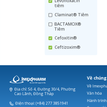
Levofloxacin
tiêm
Claminat® Tiêm
BACTAMOX®
Tiêm
Cefoxitin®
Ceftizoxim®
Cloxacillin®
Nerusyn®
Oxacillin®
Về chúng
Piperacillin
Về Imexph
Địa chỉ: Số 4, Đường 30/4, Phường
Ticarlinat®
Văn hóa
Cao Lãnh, Đồng Tháp
Hành trình
Zobacta®
Điện thoại: (+84) 277 3851941