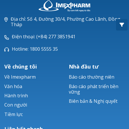
Oxacillin®
Piperacillin
Địa chỉ: Số 4, Đường 30/4, Phường Cao Lãnh, Đồng
Tháp
Ticarlinat®
Điện thoại: (+84) 277 3851941
Zobacta®
Hotline: 1800 5555 35
Bacsulfo®
Về chúng tôi
Nhà đầu tư
Về Imexpharm
Báo cáo thường niên
Văn hóa
Báo cáo phát triển bền
vững
Hành trình
Biên bản & Nghị quyết
Con người
Tiềm lực
Liên kết nhanh