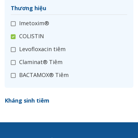
Thương hiệu
Imetoxim®
COLISTIN
Levofloxacin tiêm
Claminat® Tiêm
BACTAMOX® Tiêm
Cefoxitin®
Kháng sinh tiêm
Ceftizoxim®
Cloxacillin®
Nerusyn®