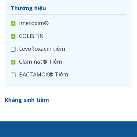
Thương hiệu
Imetoxim®
COLISTIN
Levofloxacin tiêm
Claminat® Tiêm
BACTAMOX® Tiêm
Cefoxitin®
Kháng sinh tiêm
Ceftizoxim®
Cloxacillin®
Nerusyn®