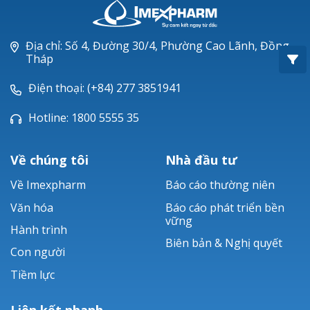
Oxacillin®
Piperacillin
Địa chỉ: Số 4, Đường 30/4, Phường Cao Lãnh, Đồng
Tháp
Ticarlinat®
Điện thoại: (+84) 277 3851941
Zobacta®
Hotline: 1800 5555 35
Bacsulfo®
Về chúng tôi
Nhà đầu tư
Về Imexpharm
Báo cáo thường niên
Văn hóa
Báo cáo phát triển bền
vững
Hành trình
Biên bản & Nghị quyết
Con người
Tiềm lực
Liên kết nhanh