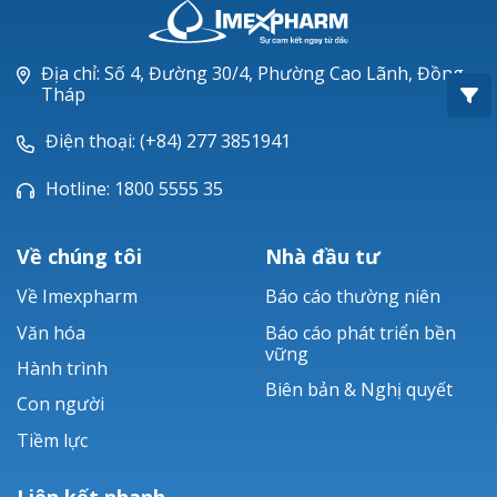
Oxacillin®
Piperacillin
Địa chỉ: Số 4, Đường 30/4, Phường Cao Lãnh, Đồng
Tháp
Ticarlinat®
Điện thoại: (+84) 277 3851941
Zobacta®
Hotline: 1800 5555 35
Bacsulfo®
Về chúng tôi
Nhà đầu tư
Về Imexpharm
Báo cáo thường niên
Văn hóa
Báo cáo phát triển bền
vững
Hành trình
Biên bản & Nghị quyết
Con người
Tiềm lực
Liên kết nhanh