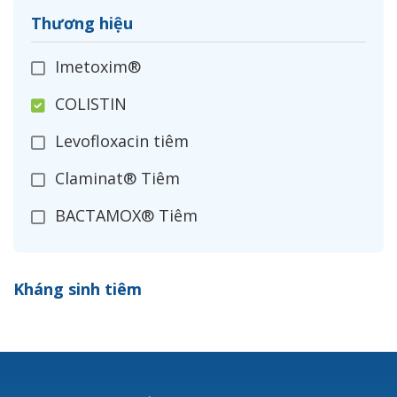
Thương hiệu
Imetoxim®
COLISTIN
Levofloxacin tiêm
Claminat® Tiêm
BACTAMOX® Tiêm
Cefoxitin®
Kháng sinh tiêm
Ceftizoxim®
Cloxacillin®
Nerusyn®