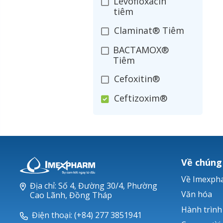
Levofloxacin
tiêm
Claminat® Tiêm
BACTAMOX®
Tiêm
Cefoxitin®
Ceftizoxim®
Cloxacillin®
Nerusyn®
Oxacillin®
Về chúng
Piperacillin
Về Imexph
Địa chỉ: Số 4, Đường 30/4, Phường
Ticarlinat®
Văn hóa
Cao Lãnh, Đồng Tháp
Hành trình
Zobacta®
Điện thoại: (+84) 277 3851941