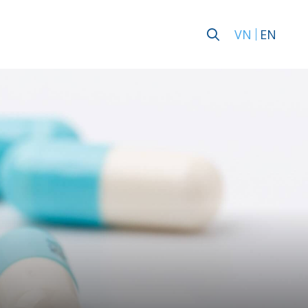
VN
EN