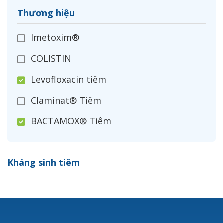
Thương hiệu
Imetoxim®
COLISTIN
Levofloxacin tiêm
Claminat® Tiêm
BACTAMOX® Tiêm
Cefoxitin®
Kháng sinh tiêm
Ceftizoxim®
Cloxacillin®
Nerusyn®