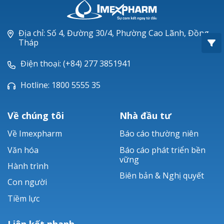
Oxacillin®
Piperacillin
Địa chỉ: Số 4, Đường 30/4, Phường Cao Lãnh, Đồng
Tháp
Ticarlinat®
Điện thoại: (+84) 277 3851941
Zobacta®
Hotline: 1800 5555 35
Bacsulfo®
Về chúng tôi
Nhà đầu tư
Về Imexpharm
Báo cáo thường niên
Văn hóa
Báo cáo phát triển bền
vững
Hành trình
Biên bản & Nghị quyết
Con người
Tiềm lực
Liên kết nhanh