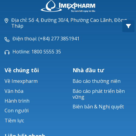
Oxacillin®
Piperacillin
Địa chỉ: Số 4, Đường 30/4, Phường Cao Lãnh, Đồng
Tháp
Ticarlinat®
Điện thoại: (+84) 277 3851941
Zobacta®
Hotline: 1800 5555 35
Bacsulfo®
Về chúng tôi
Nhà đầu tư
Về Imexpharm
Báo cáo thường niên
Văn hóa
Báo cáo phát triển bền
vững
Hành trình
Biên bản & Nghị quyết
Con người
Tiềm lực
Liên kết nhanh