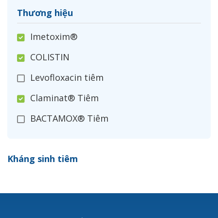
Thương hiệu
Imetoxim®
COLISTIN
Levofloxacin tiêm
Claminat® Tiêm
BACTAMOX® Tiêm
Cefoxitin®
Kháng sinh tiêm
Ceftizoxim®
Cloxacillin®
Nerusyn®