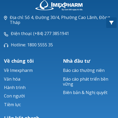
Oxacillin®
Piperacillin
Địa chỉ: Số 4, Đường 30/4, Phường Cao Lãnh, Đồng
Tháp
Ticarlinat®
Điện thoại: (+84) 277 3851941
Zobacta®
Hotline: 1800 5555 35
Bacsulfo®
Về chúng tôi
Nhà đầu tư
Về Imexpharm
Báo cáo thường niên
Văn hóa
Báo cáo phát triển bền
vững
Hành trình
Biên bản & Nghị quyết
Con người
Tiềm lực
Liên kết nhanh