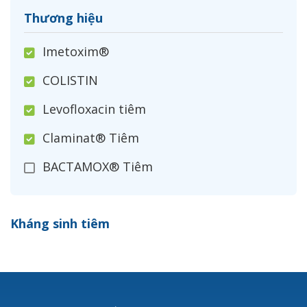
Thương hiệu
Imetoxim®
COLISTIN
Levofloxacin tiêm
Claminat® Tiêm
BACTAMOX® Tiêm
Cefoxitin®
Kháng sinh tiêm
Ceftizoxim®
Cloxacillin®
Nerusyn®