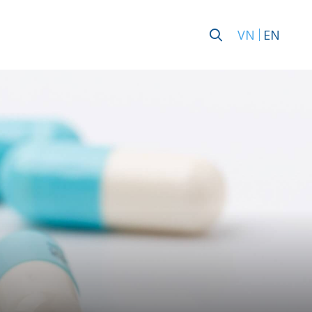
VN
EN