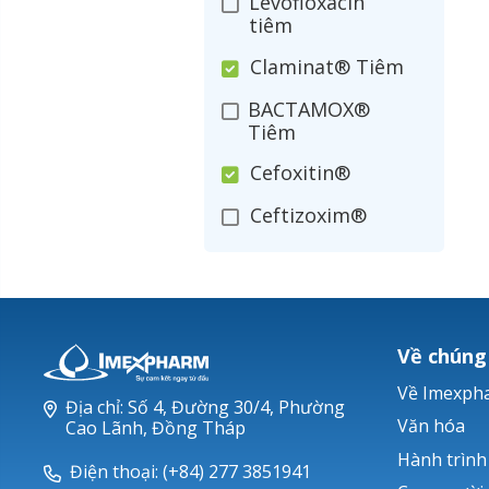
Levofloxacin
tiêm
Claminat® Tiêm
BACTAMOX®
Tiêm
Cefoxitin®
Ceftizoxim®
Cloxacillin®
Nerusyn®
Oxacillin®
Về chúng
Piperacillin
Về Imexph
Địa chỉ: Số 4, Đường 30/4, Phường
Ticarlinat®
Văn hóa
Cao Lãnh, Đồng Tháp
Hành trình
Zobacta®
Điện thoại: (+84) 277 3851941