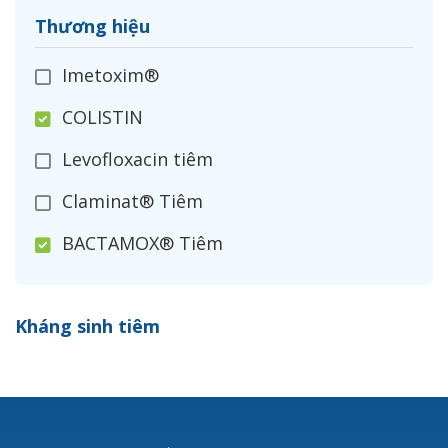
Thương hiệu
Imetoxim®
COLISTIN
Levofloxacin tiêm
Claminat® Tiêm
BACTAMOX® Tiêm
Cefoxitin®
Kháng sinh tiêm
Ceftizoxim®
Cloxacillin®
Nerusyn®