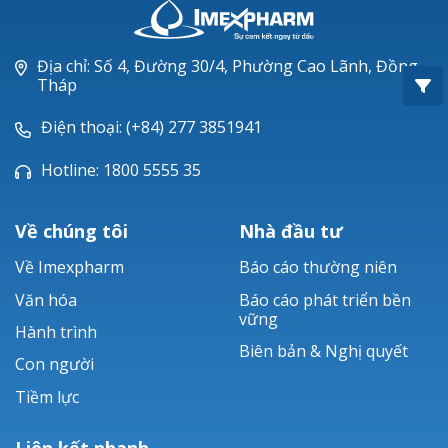
Oxacillin®
Piperacillin
Địa chỉ: Số 4, Đường 30/4, Phường Cao Lãnh, Đồng
Tháp
Ticarlinat®
Điện thoại: (+84) 277 3851941
Zobacta®
Hotline: 1800 5555 35
Bacsulfo®
Về chúng tôi
Nhà đầu tư
Về Imexpharm
Báo cáo thường niên
Văn hóa
Báo cáo phát triển bền
vững
Hành trình
Biên bản & Nghị quyết
Con người
Tiềm lực
Liên kết nhanh