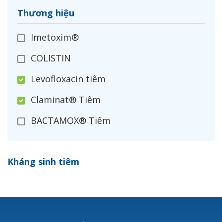
Thương hiệu
Imetoxim®
COLISTIN
Levofloxacin tiêm
Claminat® Tiêm
BACTAMOX® Tiêm
Cefoxitin®
Kháng sinh tiêm
Ceftizoxim®
Cloxacillin®
Nerusyn®