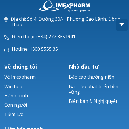
Oxacillin®
Piperacillin
Địa chỉ: Số 4, Đường 30/4, Phường Cao Lãnh, Đồng
Tháp
Ticarlinat®
Điện thoại: (+84) 277 3851941
Zobacta®
Hotline: 1800 5555 35
Bacsulfo®
Về chúng tôi
Nhà đầu tư
Về Imexpharm
Báo cáo thường niên
Văn hóa
Báo cáo phát triển bền
vững
Hành trình
Biên bản & Nghị quyết
Con người
Tiềm lực
Liên kết nhanh