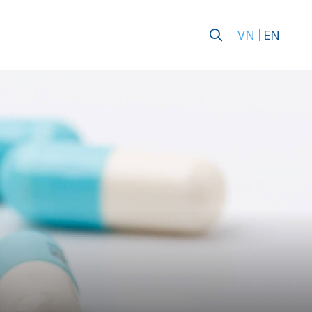
VN
EN