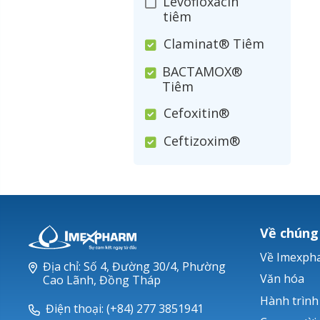
Levofloxacin
tiêm
Claminat® Tiêm
BACTAMOX®
Tiêm
Cefoxitin®
Ceftizoxim®
Cloxacillin®
Nerusyn®
Oxacillin®
Về chúng
Piperacillin
Về Imexph
Địa chỉ: Số 4, Đường 30/4, Phường
Ticarlinat®
Văn hóa
Cao Lãnh, Đồng Tháp
Hành trình
Zobacta®
Điện thoại: (+84) 277 3851941