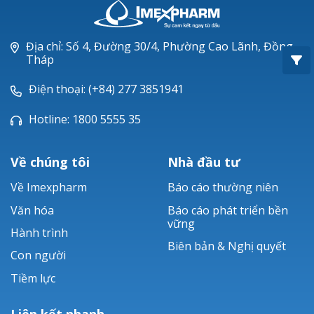
Oxacillin®
Piperacillin
Địa chỉ: Số 4, Đường 30/4, Phường Cao Lãnh, Đồng
Tháp
Ticarlinat®
Điện thoại: (+84) 277 3851941
Zobacta®
Hotline: 1800 5555 35
Bacsulfo®
Về chúng tôi
Nhà đầu tư
Về Imexpharm
Báo cáo thường niên
Văn hóa
Báo cáo phát triển bền
vững
Hành trình
Biên bản & Nghị quyết
Con người
Tiềm lực
Liên kết nhanh