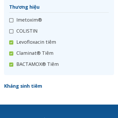
Thương hiệu
Imetoxim®
COLISTIN
Levofloxacin tiêm
Claminat® Tiêm
BACTAMOX® Tiêm
Cefoxitin®
Kháng sinh tiêm
Ceftizoxim®
Cloxacillin®
Nerusyn®