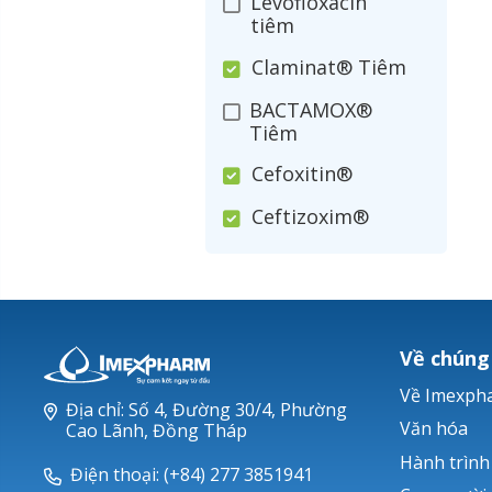
Levofloxacin
tiêm
Claminat® Tiêm
BACTAMOX®
Tiêm
Cefoxitin®
Ceftizoxim®
Cloxacillin®
Nerusyn®
Oxacillin®
Về chúng
Piperacillin
Về Imexph
Địa chỉ: Số 4, Đường 30/4, Phường
Ticarlinat®
Văn hóa
Cao Lãnh, Đồng Tháp
Hành trình
Zobacta®
Điện thoại: (+84) 277 3851941