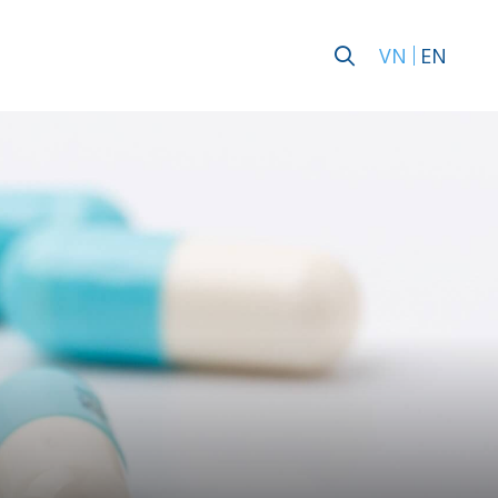
VN
EN