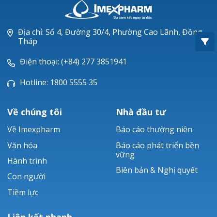
Oxacillin®
Piperacillin
Địa chỉ: Số 4, Đường 30/4, Phường Cao Lãnh, Đồng
Tháp
Ticarlinat®
Điện thoại: (+84) 277 3851941
Zobacta®
Hotline: 1800 5555 35
Bacsulfo®
Về chúng tôi
Nhà đầu tư
Về Imexpharm
Báo cáo thường niên
Văn hóa
Báo cáo phát triển bền
vững
Hành trình
Biên bản & Nghị quyết
Con người
Tiềm lực
Liên kết nhanh