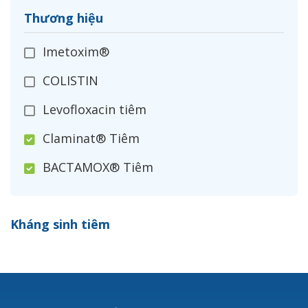
Thương hiệu
Imetoxim®
COLISTIN
Levofloxacin tiêm
Claminat® Tiêm
BACTAMOX® Tiêm
Cefoxitin®
Kháng sinh tiêm
Ceftizoxim®
Cloxacillin®
Nerusyn®