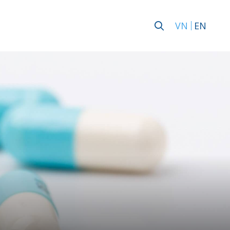
VN
EN