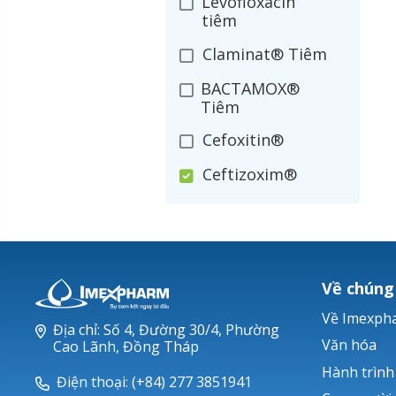
Levofloxacin
tiêm
Claminat® Tiêm
BACTAMOX®
Tiêm
Cefoxitin®
Ceftizoxim®
Cloxacillin®
Nerusyn®
Oxacillin®
Về chúng
Piperacillin
Về Imexph
Địa chỉ: Số 4, Đường 30/4, Phường
Ticarlinat®
Văn hóa
Cao Lãnh, Đồng Tháp
Hành trình
Zobacta®
Điện thoại: (+84) 277 3851941