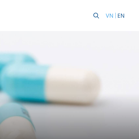
VN
EN