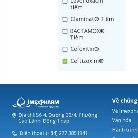
Levofloxacin
tiêm
Claminat® Tiêm
BACTAMOX®
Tiêm
Cefoxitin®
Ceftizoxim®
Cloxacillin®
Nerusyn®
Oxacillin®
Về chúng
Piperacillin
Về Imexph
Địa chỉ: Số 4, Đường 30/4, Phường
Ticarlinat®
Văn hóa
Cao Lãnh, Đồng Tháp
Hành trình
Zobacta®
Điện thoại: (+84) 277 3851941