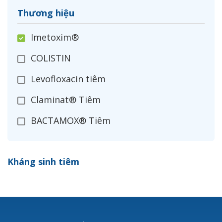
Thương hiệu
Imetoxim®
COLISTIN
Levofloxacin tiêm
Claminat® Tiêm
BACTAMOX® Tiêm
Cefoxitin®
Kháng sinh tiêm
Ceftizoxim®
Cloxacillin®
Nerusyn®