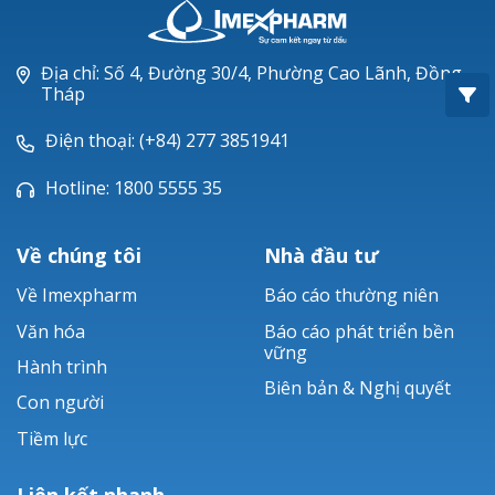
Oxacillin®
Piperacillin
Địa chỉ: Số 4, Đường 30/4, Phường Cao Lãnh, Đồng
Tháp
Ticarlinat®
Điện thoại: (+84) 277 3851941
Zobacta®
Hotline: 1800 5555 35
Bacsulfo®
Về chúng tôi
Nhà đầu tư
Về Imexpharm
Báo cáo thường niên
Văn hóa
Báo cáo phát triển bền
vững
Hành trình
Biên bản & Nghị quyết
Con người
Tiềm lực
Liên kết nhanh