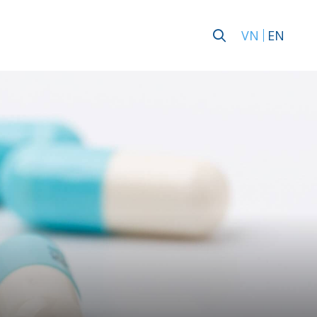
VN
EN