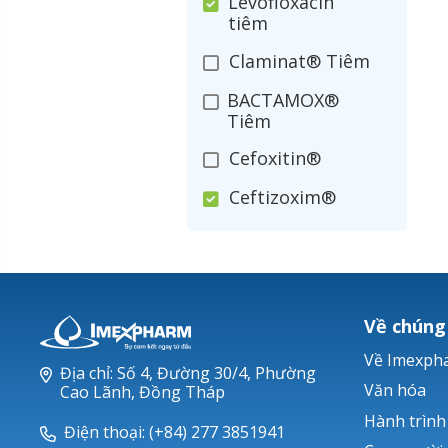
Levofloxacin
tiêm
Claminat® Tiêm
BACTAMOX®
Tiêm
Cefoxitin®
Ceftizoxim®
Cloxacillin®
Nerusyn®
Oxacillin®
Về chúng
Piperacillin
Về Imexph
Địa chỉ: Số 4, Đường 30/4, Phường
Ticarlinat®
Văn hóa
Cao Lãnh, Đồng Tháp
Hành trình
Zobacta®
Điện thoại: (+84) 277 3851941