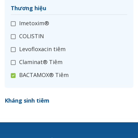
Thương hiệu
Imetoxim®
COLISTIN
Levofloxacin tiêm
Claminat® Tiêm
BACTAMOX® Tiêm
Cefoxitin®
Kháng sinh tiêm
Ceftizoxim®
Cloxacillin®
Nerusyn®