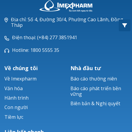
Oxacillin®
Piperacillin
Địa chỉ: Số 4, Đường 30/4, Phường Cao Lãnh, Đồng
Tháp
Ticarlinat®
Điện thoại: (+84) 277 3851941
Zobacta®
Hotline: 1800 5555 35
Bacsulfo®
Về chúng tôi
Nhà đầu tư
Về Imexpharm
Báo cáo thường niên
Văn hóa
Báo cáo phát triển bền
vững
Hành trình
Biên bản & Nghị quyết
Con người
Tiềm lực
Liên kết nhanh