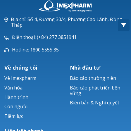
Oxacillin®
Piperacillin
Địa chỉ: Số 4, Đường 30/4, Phường Cao Lãnh, Đồng
Tháp
Ticarlinat®
Điện thoại: (+84) 277 3851941
Zobacta®
Hotline: 1800 5555 35
Bacsulfo®
Về chúng tôi
Nhà đầu tư
Về Imexpharm
Báo cáo thường niên
Văn hóa
Báo cáo phát triển bền
vững
Hành trình
Biên bản & Nghị quyết
Con người
Tiềm lực
Liên kết nhanh