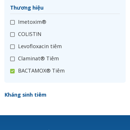
Thương hiệu
Imetoxim®
COLISTIN
Levofloxacin tiêm
Claminat® Tiêm
BACTAMOX® Tiêm
Cefoxitin®
Kháng sinh tiêm
Ceftizoxim®
Cloxacillin®
Nerusyn®