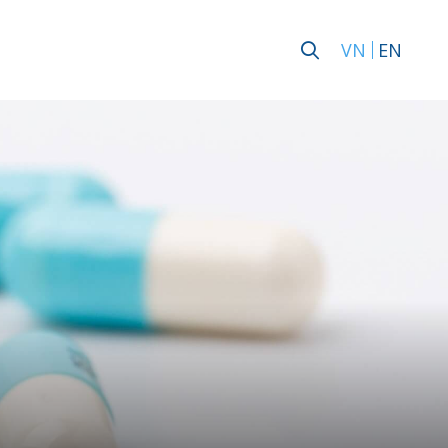
VN
EN