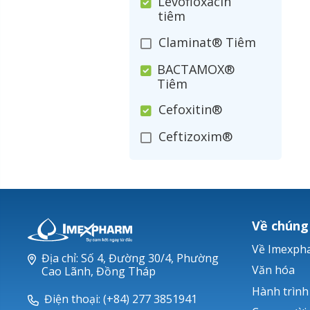
Levofloxacin
tiêm
Claminat® Tiêm
BACTAMOX®
Tiêm
Cefoxitin®
Ceftizoxim®
Cloxacillin®
Nerusyn®
Oxacillin®
Về chúng
Piperacillin
Về Imexph
Địa chỉ: Số 4, Đường 30/4, Phường
Ticarlinat®
Văn hóa
Cao Lãnh, Đồng Tháp
Hành trình
Zobacta®
Điện thoại: (+84) 277 3851941